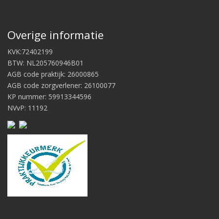
Overige informatie
KVK:72402199
BTW: NL205760946B01
AGB code praktijk: 26000865
AGB code zorgverlener: 26100077
KP nummer: 59913344596
NVvP: 11192