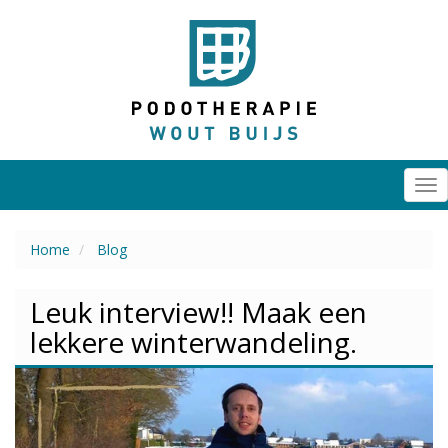
Overslaan
en
naar
de
inhoud
gaan
Tog
nav
Home
Blog
Leuk interview!! Maak een
lekkere winterwandeling.